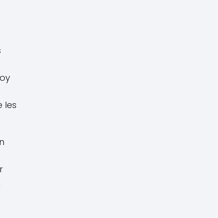
s
s
hoy
 les
ón
r
n