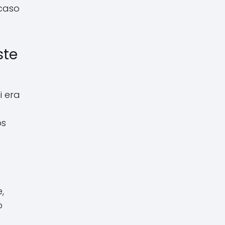
 caso
ste
i era
os
,
o