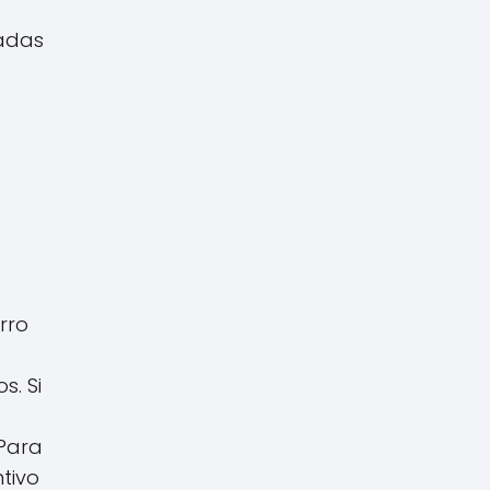
eadas
rro
s. Si
 Para
tivo