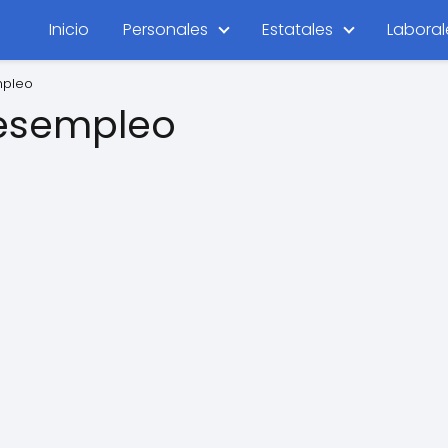
Inicio
Personales
Estatales
Laboral
mpleo
Desempleo