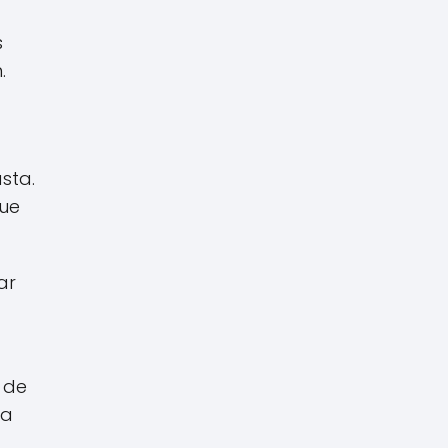
s
.
sta.
que
ar
 de
na