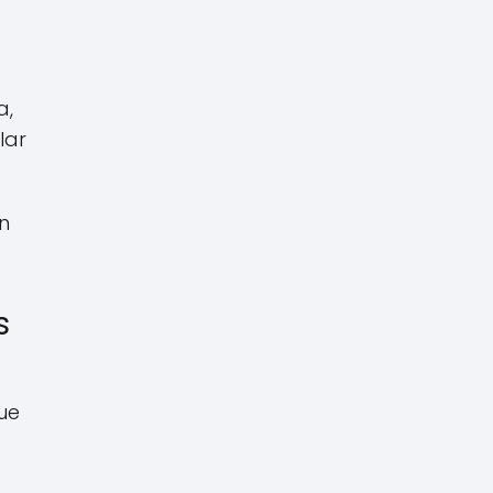
a,
lar
n
s
ue