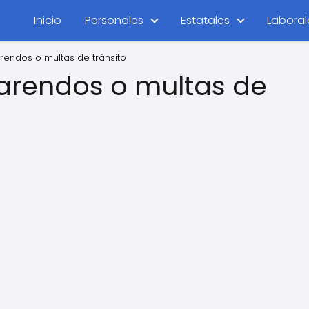
Inicio
Personales
Estatales
Laboral
endos o multas de tránsito
arendos o multas de