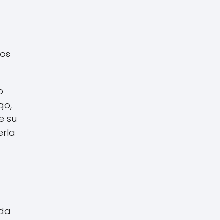
ños
o
go,
e su
erla
ada