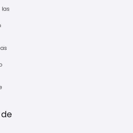
 las
o
las
o
e
 de