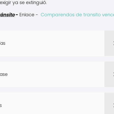
xigir ya se extinguió.
ánsito
-
Enlace -
Comparendos de transito venc
ías
Pase
s