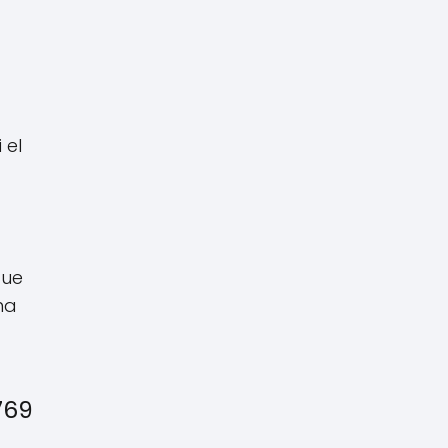
 el
que
na
769