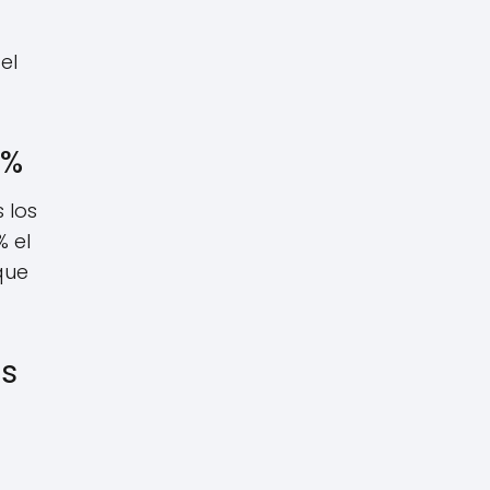
el
4%
 los
% el
que
os