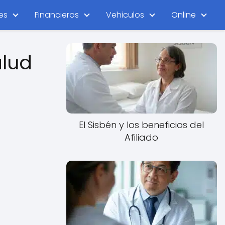
es
Financieros
Vehiculos
Online
alud
El Sisbén y los beneficios del
Afiliado