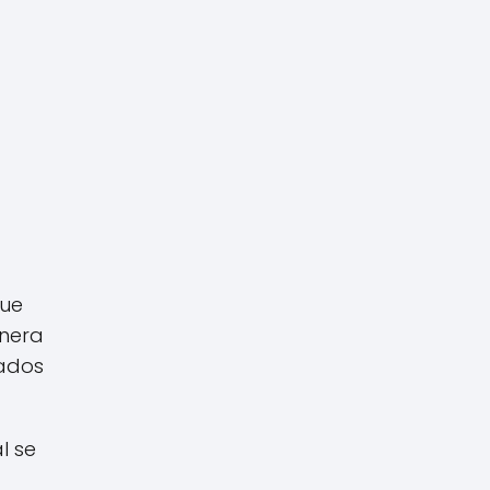
que
anera
bados
l se