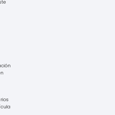
ste
ación
en
rios
ícula