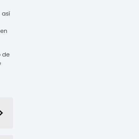
 así
 en
o de
e