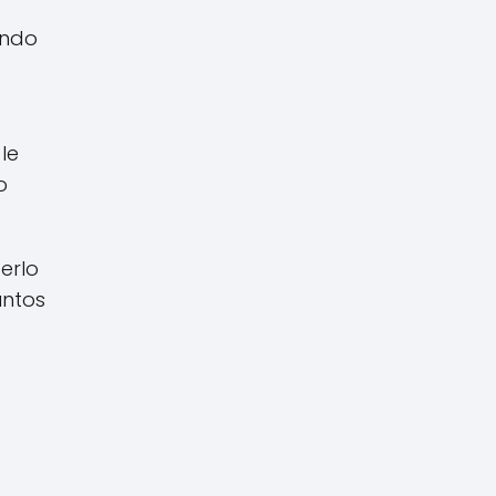
ando
le
o
erlo
untos