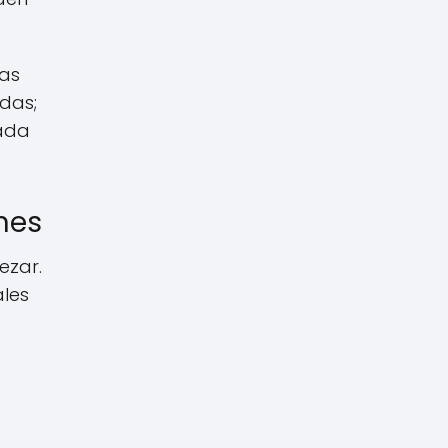
as
das;
rada
nes
ezar.
ales
a