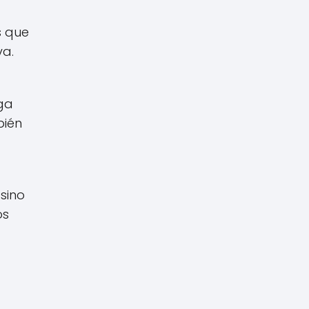
s que
va.
aga
bién
sino
os